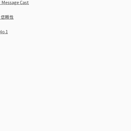
ssage Cast
の信頼性
o.1