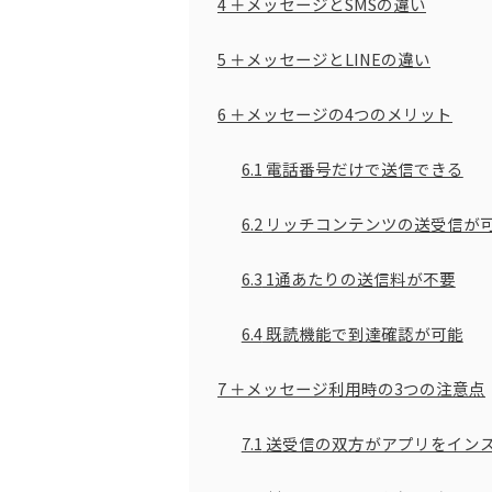
4
＋メッセージとSMSの違い
5
＋メッセージとLINEの違い
6
＋メッセージの4つのメリット
6.1
電話番号だけで送信できる
6.2
リッチコンテンツの送受信が
6.3
1通あたりの送信料が不要
6.4
既読機能で到達確認が可能
7
＋メッセージ利用時の3つの注意点
7.1
送受信の双方がアプリをイン