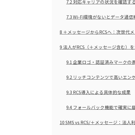
7.2
対応キャリアの状況を確認す
7.3
Wi-Fi環境がないとデータ通
8
＋メッセージからRCSへ：次世代
9
法人がRCS（＋メッセージ含む）
9.1
企業ロゴ・認証済みマークの
9.2
リッチコンテンツで高いエン
9.3
RCS導入による具体的な成果
9.4
フォールバック機能で確実に
10
SMS vs RCS/＋メッセージ：