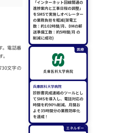
「インターネット回線開通の
進捗案内と工事日程の調整」
をSMSで実施しオペレーター
の業務負担を軽減(架電工
数：約102時間/月、DMの郵
送準備工数：約5時間/月 の
削減に成功)
す。電話番
医療
す。
30文字の
兵庫医科大学病院
診断書完成連絡のツールとし
てSMSを導入し、電話対応の
時間を約90％削減。月間お
よそ35時間分の業務効率化
を達成！
エネルギー