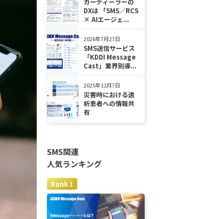
カーディーラーの
DXは 「SMS／RCS
× AIエージェ...
2026年7月27日
SMS送信サービス
「KDDI Message
Cast」業界別導...
2025年11月7日
災害時における透
析患者への情報共
有
SMS関連
人気ランキング