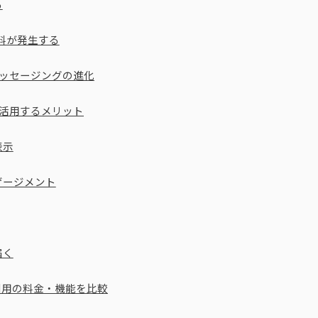
る
信料が発生する
メッセージングの進化
を活用するメリット
表示
ゲージメント
届く
法人利用の料金・機能を比較