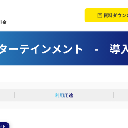
資料ダウン
料金
ターテインメント - 導
利用用途
ント