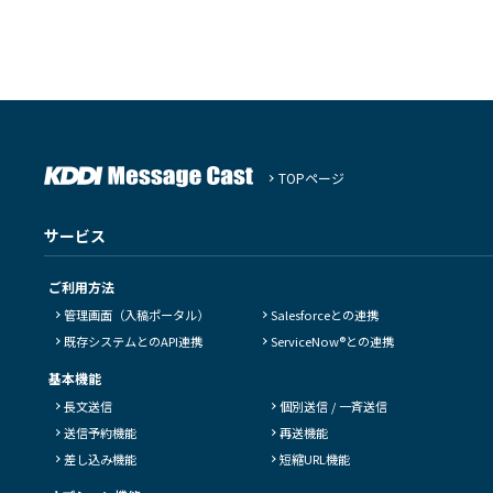
TOPページ
サービス
ご利用方法
管理画面（入稿ポータル）
Salesforceとの連携
既存システムとのAPI連携
ServiceNow®との連携
基本機能
長文送信
個別送信 / 一斉送信
送信予約機能
再送機能
差し込み機能
短縮URL機能