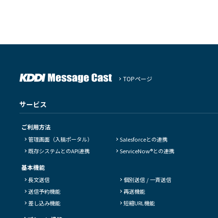
TOPページ
サービス
ご利用方法
管理画面（入稿ポータル）
Salesforceとの連携
既存システムとのAPI連携
ServiceNow®との連携
基本機能
長文送信
個別送信 / 一斉送信
送信予約機能
再送機能
差し込み機能
短縮URL機能