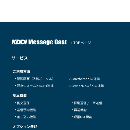
TOPページ
サービス
ご利用方法
管理画面（入稿ポータル）
Salesforceとの連携
既存システムとのAPI連携
ServiceNow®との連携
基本機能
長文送信
個別送信 / 一斉送信
送信予約機能
再送機能
差し込み機能
短縮URL機能
オプション機能