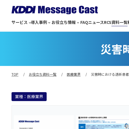
サービス
導入事例
お役立ち情報
FAQ
ニュース
RCS
資料一覧
災害
TOP
お役立ち資料一覧
医療業界
災害時における透析患者
業種：医療業界