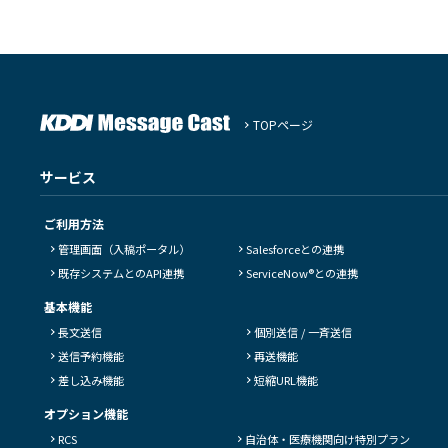
TOPページ
サービス
ご利用方法
管理画面（入稿ポータル）
Salesforceとの連携
既存システムとのAPI連携
ServiceNow®との連携
基本機能
長文送信
個別送信 / 一斉送信
送信予約機能
再送機能
差し込み機能
短縮URL機能
オプション機能
RCS
自治体・医療機関向け特別プラン