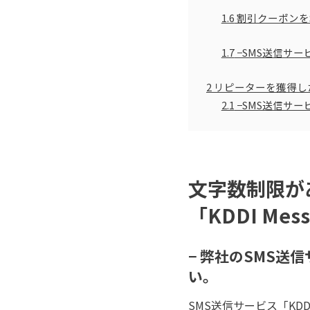
1.6
割引クーポンを
1.7
−SMS送信サービ
2
リピーターを獲得し
2.1
−SMS送信サービ
文字数制限が
「KDDI Mes
− 弊社のSMS
い。
SMS送信サービス「KDD