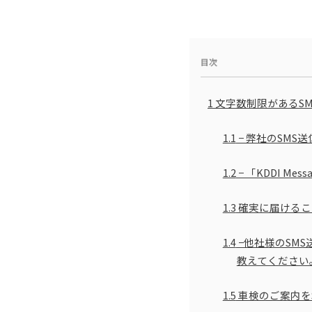
目次
1
文字数制限があるSMS
1.1
− 弊社のSM
1.2
− 「KDDI M
1.3
確実に届けるこ
1.4
−他社様のSMS
教えてください
1.5
車検のご案内を