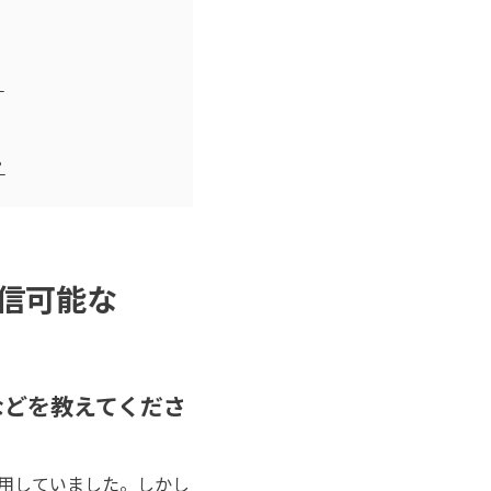
。
？
信可能な
などを教えてくださ
スを活用していました。しかし