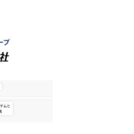
テムと
携