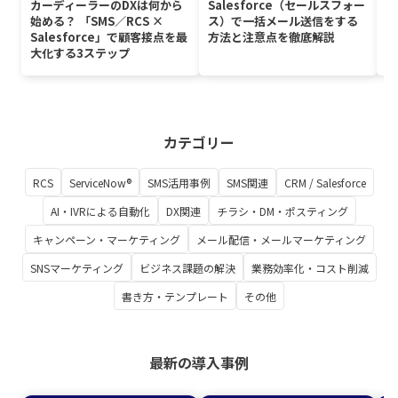
カーディーラーのDXは何から
Salesforce（セールスフォー
S
始める？ 「SMS／RCS ×
ス）で一括メール送信をする
ス
Salesforce」で顧客接点を最
方法と注意点を徹底解説
法
大化する3ステップ
も
カテゴリー
RCS
ServiceNow®
SMS活用事例
SMS関連
CRM / Salesforce
AI・IVRによる自動化
DX関連
チラシ・DM・ポスティング
キャンペーン・マーケティング
メール配信・メールマーケティング
SNSマーケティング
ビジネス課題の解決
業務効率化・コスト削減
書き方・テンプレート
その他
最新の導入事例