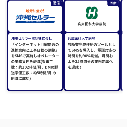
通信
医療
沖縄セルラー電話株式会社
兵庫医科大学病院
「インターネット回線開通の
診断書完成連絡のツールとし
進捗案内と工事日程の調整」
てSMSを導入し、電話対応の
をSMSで実施しオペレーター
時間を約90％削減。月間お
の業務負担を軽減(架電工
よそ35時間分の業務効率化
数：約102時間/月、DMの郵
を達成！
送準備工数：約5時間/月 の
削減に成功)