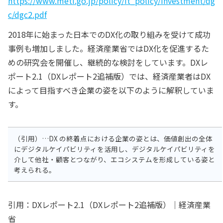
https://www.meti.go.jp/policy/it_policy/investment/dg
c/dgc2.pdf
2018年に始まった日本でのDX化の取り組みを受けて成功
事例も増加しました。経済産業省ではDX化を促進するた
めの研究会を開催し、継続的な検討をしています。DXレ
ポート2.1（DXレポート2追補版）では、経済産業者はDX
によって目指すべき企業の姿を以下のように解釈していま
す。
（引用）…DX の終着点における企業の姿とは、価値創出の全体
にデジタルケイパビリティを活用し、デジタルケイパビリティを
介して他社・顧客とつながり、エコシステムを形成している姿と
考えられる。
引用：DXレポート2.1（DXレポート2追補版）｜経済産業
省