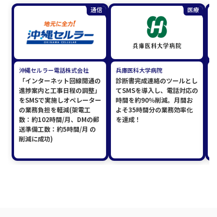
通信
医療
沖縄セルラー電話株式会社
兵庫医科大学病院
「インターネット回線開通の
診断書完成連絡のツールとし
進捗案内と工事日程の調整」
てSMSを導入し、電話対応の
をSMSで実施しオペレーター
時間を約90％削減。月間お
の業務負担を軽減(架電工
よそ35時間分の業務効率化
数：約102時間/月、DMの郵
を達成！
送準備工数：約5時間/月 の
削減に成功)