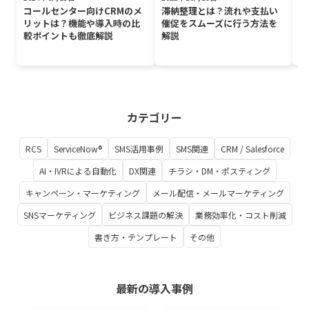
コールセンター向けCRMのメ
滞納整理とは？流れや支払い
電
リットは？機能や導入時の比
催促をスムーズに行う方法を
0
較ポイントも徹底解説
解説
パ
を
カテゴリー
RCS
ServiceNow®
SMS活用事例
SMS関連
CRM / Salesforce
AI・IVRによる自動化
DX関連
チラシ・DM・ポスティング
キャンペーン・マーケティング
メール配信・メールマーケティング
SNSマーケティング
ビジネス課題の解決
業務効率化・コスト削減
書き方・テンプレート
その他
最新の導入事例