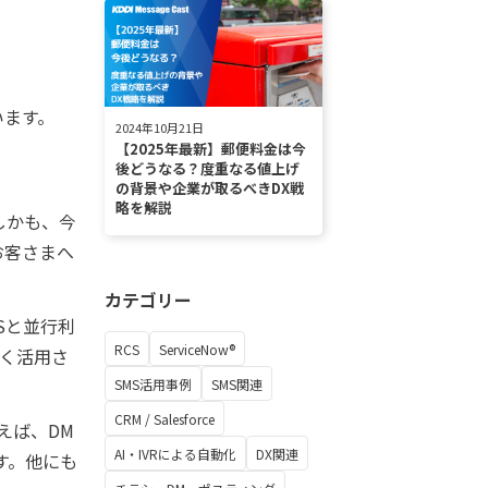
います。
2024年10月21日
【2025年最新】郵便料金は今
後どうなる？度重なる値上げ
の背景や企業が取るべきDX戦
略を解説
しかも、今
お客さまへ
カテゴリー
Sと並行利
RCS
ServiceNow®
まく活用さ
SMS活用事例
SMS関連
CRM / Salesforce
えば、DM
AI・IVRによる自動化
DX関連
す。他にも