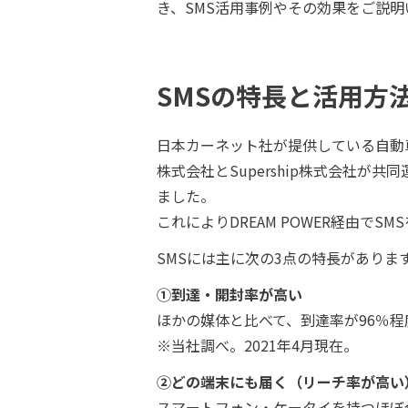
き、SMS活用事例やその効果をご説
SMSの特長と活用方
日本カーネット社が提供している自動車整
株式会社とSupership株式会社が共同
ました。
これによりDREAM POWER経由で
SMSには主に次の3点の特長がありま
①到達・開封率が高い
ほかの媒体と比べて、到達率が96％
※当社調べ。2021年4月現在。
②どの端末にも届く（リーチ率が高い
スマートフォン・ケータイを持つほぼ