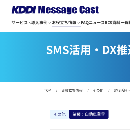
サービス
導入事例
お役立ち情報
FAQ
ニュース
RCS
資料一覧
SMS活用・DX
TOP
お役立ち情報
その他
SMS活用
その他
業種：自動車業界