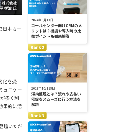
2024年6月13日
コールセンター向けCRMのメ
マで日本カー
リットは？機能や導入時の比
較ポイントも徹底解説
変化を受
2022年10月19日
ミュニケー
滞納整理とは？流れや支払い
絡が多く利
催促をスムーズに行う方法を
解説
効果的に活
登壇いただ