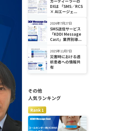
カーディーラーの
DXは 「SMS／RCS
× AIエージェ...
2026年7月27日
SMS送信サービス
「KDDI Message
Cast」業界別導...
2025年11月7日
災害時における透
析患者への情報共
有
その他
人気ランキング