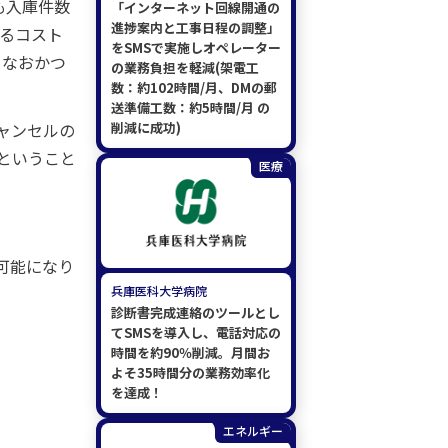
も入庫件数
「インターネット回線開通の
進捗案内と工事日程の調整」
かるコスト
をSMSで実施しオペレーター
、なおかつ
の業務負担を軽減(架電工
数：約102時間/月、DMの郵
送準備工数：約5時間/月 の
ャンセルの
削減に成功)
ということ
医療
可能になり
兵庫医科大学病院
診断書完成連絡のツールとし
てSMSを導入し、電話対応の
時間を約90％削減。月間お
よそ35時間分の業務効率化
を達成！
エネルギー