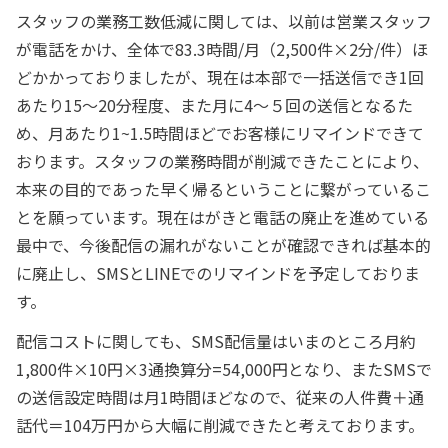
スタッフの業務工数低減に関しては、以前は営業スタッフ
が電話をかけ、全体で83.3時間/月（2,500件×2分/件）ほ
どかかっておりましたが、現在は本部で一括送信でき1回
あたり15～20分程度、また月に4～５回の送信となるた
め、月あたり1~1.5時間ほどでお客様にリマインドできて
おります。スタッフの業務時間が削減できたことにより、
本来の目的であった早く帰るということに繋がっているこ
とを願っています。現在はがきと電話の廃止を進めている
最中で、今後配信の漏れがないことが確認できれば基本的
に廃止し、SMSとLINEでのリマインドを予定しておりま
す。
配信コストに関しても、SMS配信量はいまのところ月約
1,800件×10円×3通換算分=54,000円となり、またSMSで
の送信設定時間は月1時間ほどなので、従来の人件費＋通
話代＝104万円から大幅に削減できたと考えております。