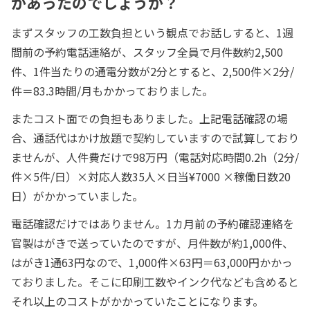
があったのでしょうか？
まずスタッフの工数負担という観点でお話しすると、1週
間前の予約電話連絡が、スタッフ全員で月件数約2,500
件、1件当たりの通電分数が2分とすると、2,500件×2分/
件＝83.3時間/月もかかっておりました。
またコスト面での負担もありました。上記電話確認の場
合、通話代はかけ放題で契約していますので試算しており
ませんが、人件費だけで98万円（電話対応時間0.2h（2分/
件×5件/日）×対応人数35人×日当¥7000 ×稼働日数20
日）がかかっていました。
電話確認だけではありません。1カ月前の予約確認連絡を
官製はがきで送っていたのですが、月件数が約1,000件、
はがき1通63円なので、1,000件×63円＝63,000円かかっ
ておりました。そこに印刷工数やインク代なども含めると
それ以上のコストがかかっていたことになります。