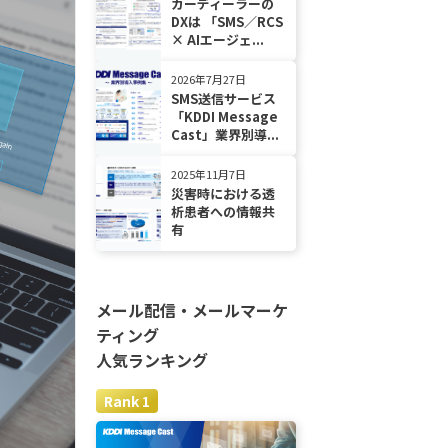
カーディーラーの
DXは 「SMS／RCS
× AIエージェ...
2026年7月27日
SMS送信サービス
「KDDI Message
Cast」業界別導...
2025年11月7日
災害時における透
析患者への情報共
有
メール配信・メールマーケ
ティング
人気ランキング