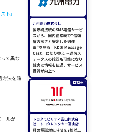
ャスト」
九州電力株式会社
国際網接続のSMS送信サービ
スから、国内網接続で“信頼
度の高さと安定した到達
率”を誇る「KDDI Message
Cast」に切り替え ～送信ス
よって異な
テータスの確認も可能になり
確実に情報を伝達、サービス
品質が向上～
処方法を確
自動車
メールが
トヨタモビリティ富山株式会
社 トヨタレンタカー富山店
月の電話対応時間を7割以上