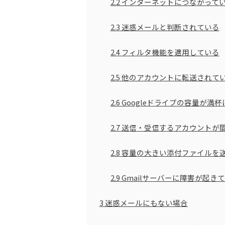
2.2
インターネットにつながって
2.3
迷惑メールと判断されている
2.4
フィルタ機能を適用している
2.5
他のアカウントに転送されて
2.6
Googleドライブの容量が満
2.7
送信・受信するアカウントが
2.8
容量の大きい添付ファイルを
2.9
Gmailサーバーに障害が起き
3
迷惑メールにもない場合