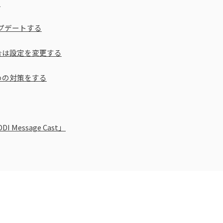
？
ップデートする
合は設定を変更する
めの対策をする
essage Cast」