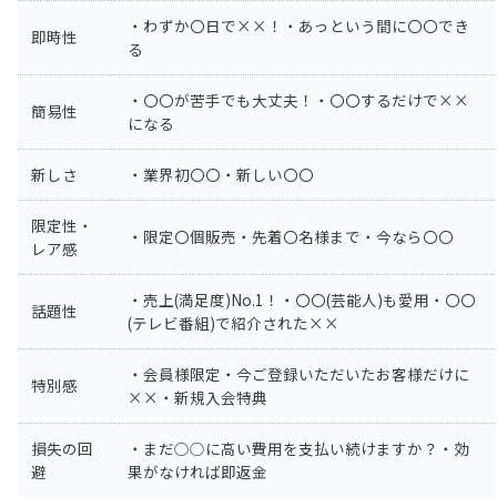
・わずか〇日で××！・あっという間に〇〇でき
即時性
る
・〇〇が苦手でも大丈夫！・〇〇するだけで××
簡易性
になる
新しさ
・業界初〇〇・新しい〇〇
限定性・
・限定〇個販売・先着〇名様まで・今なら〇〇
レア感
・売上(満足度)No.1！・〇〇(芸能人)も愛用・〇〇
話題性
(テレビ番組)で紹介された××
・会員様限定・今ご登録いただいたお客様だけに
特別感
××・新規入会特典
損失の回
・まだ○○に高い費用を支払い続けますか？・効
避
果がなければ即返金