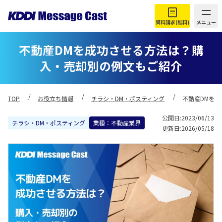
資料請求(無料)
メニュー
不動産DMを成功させる方法は？購
入・売却別の例文もご紹介
TOP
お役立ち情報
チラシ・DM・ポスティング
不動産DMを
公開日:2023/06/13
チラシ・DM・ポスティング
業種：不動産業界
更新日:2026/05/18