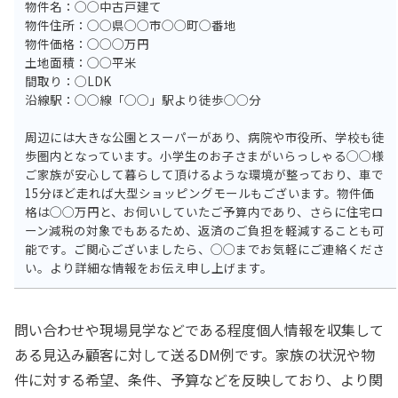
物件名：◯◯中古戸建て
物件住所：◯◯県◯◯市◯◯町◯番地
物件価格：◯◯◯万円
土地面積：◯◯平米
間取り：◯LDK
沿線駅：◯◯線「◯◯」駅より徒歩◯◯分
周辺には大きな公園とスーパーがあり、病院や市役所、学校も徒
歩圏内となっています。小学生のお子さまがいらっしゃる◯◯様
ご家族が安心して暮らして頂けるような環境が整っており、車で
15分ほど走れば大型ショッピングモールもございます。物件価
格は◯◯万円と、お伺いしていたご予算内であり、さらに住宅ロ
ーン減税の対象でもあるため、返済のご負担を軽減することも可
能です。ご関心ございましたら、◯◯までお気軽にご連絡くださ
い。より詳細な情報をお伝え申し上げます。
問い合わせや現場見学などである程度個人情報を収集して
ある見込み顧客に対して送るDM例です。家族の状況や物
件に対する希望、条件、予算などを反映しており、より関