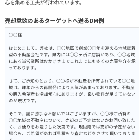
心を集める工夫が行われています。
売却意欲のあるターゲットへ送るDM例
◯◯様
はじめまして。弊社は、◯◯地区で創業◯◯年を迎える地域密着
型の不動産会社です。県内には◯◯ヶ所に店舗があり、◯◯地域
にある当営業所はおかげさまでこれまでにも多くの売買仲介を承
っております。
さて、ご承知のとおり、◯◯様が不動産を所有されている◯◯地
域は、昨年からの再開発により人気が高まっております。不動産
の購入希望者も増加傾向にありますが、良い物件が足りていない
のが現状です。
そこで、誠に勝手なお願いではございますが、◯◯様ご所有の
◯◯地域の不動産について、売却のご予定はないかお伺い致した
く、お便りをお送りした次第です。現段階では売却の予定がない
場合も、ご希望があれば見積もり査定などをさせて頂いておりま
す。