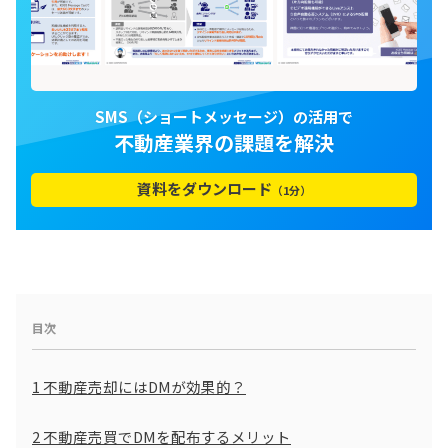
SMS（ショートメッセージ）の活用で
不動産業界の課題を解決
資料をダウンロード
（1分）
目次
1
不動産売却にはDMが効果的？
2
不動産売買でDMを配布するメリット