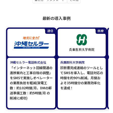
最新の導入事例
通信
医療
沖縄セルラー電話株式会社
兵庫医科大学病院
「インターネット回線開通の
診断書完成連絡のツールとし
進捗案内と工事日程の調整」
てSMSを導入し、電話対応の
をSMSで実施しオペレーター
時間を約90％削減。月間お
の業務負担を軽減(架電工
よそ35時間分の業務効率化
数：約102時間/月、DMの郵
を達成！
送準備工数：約5時間/月 の
削減に成功)