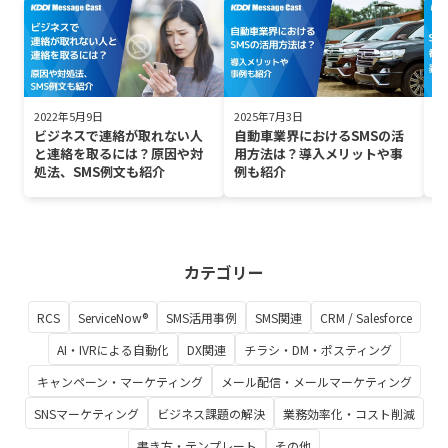
2022年5月9日
2025年7月3日
2
ビジネスで連絡が取れない人
自動車業界におけるSMSの活
S
と連絡を取るには？原因や対
用方法は？導入メリットや事
は
処法、SMS例文も紹介
例も紹介
カテゴリー
RCS
ServiceNow®
SMS活用事例
SMS関連
CRM / Salesforce
AI・IVRによる自動化
DX関連
チラシ・DM・ポスティング
キャンペーン・マーケティング
メール配信・メールマーケティング
SNSマーケティング
ビジネス課題の解決
業務効率化・コスト削減
書き方・テンプレート
その他