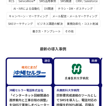
RCS
ServiceNow®
SMS活用事例
SMS関連
CRM / Salesforce
AI・IVRによる自動化
DX関連
チラシ・DM・ポスティング
キャンペーン・マーケティング
メール配信・メールマーケティング
SNSマーケティング
ビジネス課題の解決
業務効率化・コスト削減
書き方・テンプレート
その他
最新の導入事例
通信
医療
沖縄セルラー電話株式会社
兵庫医科大学病院
「インターネット回線開通の
診断書完成連絡のツールとし
進捗案内と工事日程の調整」
てSMSを導入し、電話対応の
をSMSで実施しオペレーター
時間を約90％削減。月間お