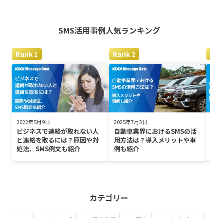
SMS活用事例
人気ランキング
2022年5月9日
2025年7月3日
2
ビジネスで連絡が取れない人
自動車業界におけるSMSの活
S
と連絡を取るには？原因や対
用方法は？導入メリットや事
は
処法、SMS例文も紹介
例も紹介
カテゴリー