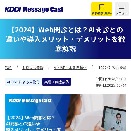
資料請求(無料)
メニュー
【2024】Web問診とは？AI問診との
違いや導入メリット・デメリットを徹
底解説
TOP
お役立ち情報
AI・IVRによる自動化
【2024】Web問
公開日:2024/05/10
AI・IVRによる自動化
業種：医療業界
更新日:2025/03/04