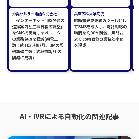
沖縄セルラー電話株式会社
兵庫医科大学病院
「インターネット回線開通の
診断書完成連絡のツールとし
進捗案内と工事日程の調整」
てSMSを導入し、電話対応の
をSMSで実施しオペレーター
時間を約90％削減。月間お
の業務負担を軽減(架電工
よそ35時間分の業務効率化
数：約102時間/月、DMの郵
を達成！
送準備工数：約5時間/月 の
削減に成功)
AI・IVRによる自動化の関連記事