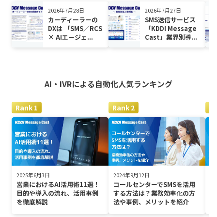
2026年7月28日
2026年7月27日
カーディーラーの
SMS送信サービス
DXは 「SMS／RCS
「KDDI Message
× AIエージェ...
Cast」業界別導...
AI・IVRによる自動化
人気ランキング
2025年6月3日
2024年9月12日
2
営業におけるAI活用術11選！
コールセンターでSMSを活用
コ
目的や導入の流れ、活用事例
する方法は？業務効率化の方
ッ
を徹底解説
法や事例、メリットを紹介
例