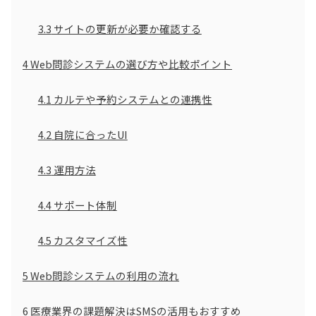
3.3
サイトの更新が必要か確認する
4
Web問診システムの選び方や比較ポイント
4.1
カルテや予約システムとの連携性
4.2
自院に合ったUI
4.3
運用方法
4.4
サポート体制
4.5
カスタマイズ性
5
Web問診システムの利用の流れ
6
医療業界の課題解決はSMSの活用もおすすめ