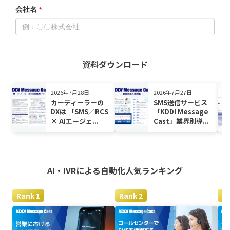
資料ダウンロード
2026年7月28日
2026年7月27日
カーディーラーの
SMS送信サービス
DXは 「SMS／RCS
「KDDI Message
× AIエージェ...
Cast」業界別導...
AI・IVRによる自動化
人気ランキング