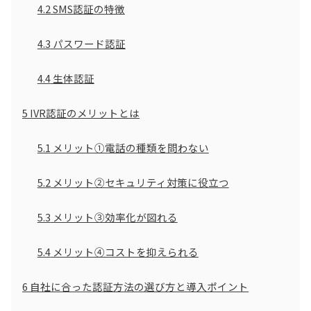
4.2
SMS認証の特徴
4.3
パスワード認証
4.4
生体認証
5
IVR認証のメリットとは
5.1
メリット①電話の種類を問わない
5.2
メリット②セキュリティ対策に役立つ
5.3
メリット③効率化が図れる
5.4
メリット④コストを抑えられる
6
自社に合った認証方法の選び方と導入ポイント