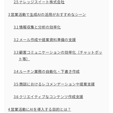
2.5
ナレッジスイート株式会社
3
営業活動で生成AIの活用がおすすめなシーン
3.1
情報収集と分析の効率化
3.2
メール作成や提案資料準備の支援
3.3
顧客コミュニケーションの効率化（チャットボッ
ト等）
3.4
ルーチン業務の自動化・下書き作成
3.5
商談におけるレコメンデーションや提案支援
3.6
クリエイティブなコンテンツ作成支援
4
営業活動にAIを導入する目的とは？