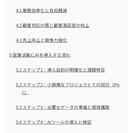
4.1
業務効率化と負担軽減
4.2
顧客対応の質と顧客満足度の向上
4.3
売上向上と競争力強化
5
営業活動にAIを導入する流れ
5.1
ステップ1：導入目的の明確化と課題特定
5.2
ステップ2：小規模なプロジェクトでの試行（Po
C）
5.3
ステップ3：必要なデータの準備と環境構築
5.4
ステップ4：AIツールの導入と検証