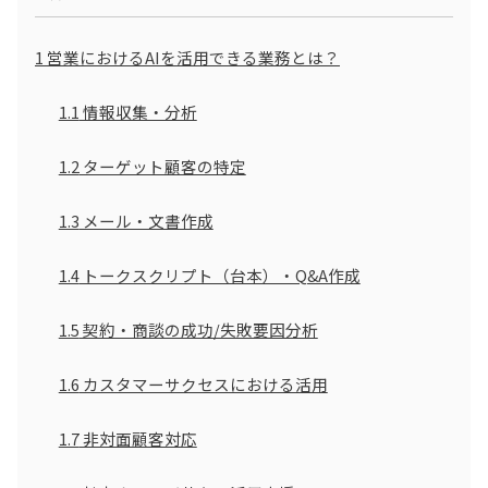
1
営業におけるAIを活用できる業務とは？
1.1
情報収集・分析
1.2
ターゲット顧客の特定
1.3
メール・文書作成
1.4
トークスクリプト（台本）・Q&A作成
1.5
契約・商談の成功/失敗要因分析
1.6
カスタマーサクセスにおける活用
1.7
非対面顧客対応