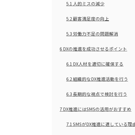
5.1
人的ミスの減少
5.2
顧客満足度の向上
5.3
労働力不足の問題解消
6
DXの推進を成功させるポイント
6.1
DX人材を適切に確保する
6.2
組織的なDX推進活動を行う
6.3
長期的な視点で検討を行う
7
DX推進にはSMSの活用がおすすめ
7.1
SMSがDX推進に適している理