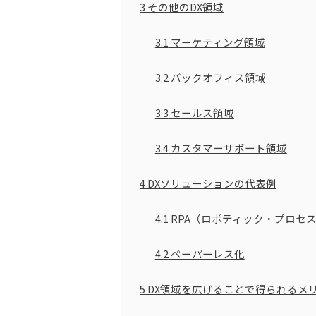
3
その他のDX領域
3.1
マーケティング領域
3.2
バックオフィス領域
3.3
セールス領域
3.4
カスタマーサポート領域
4
DXソリューションの代表例
4.1
RPA（ロボティック・プロセ
4.2
ペーパーレス化
5
DX領域を広げることで得られるメ