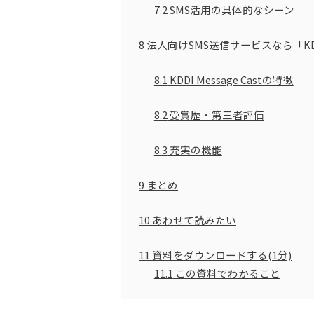
7.2
SMS活用の具体的なシーン
8
法人向けSMS送信サービスなら「KDDI M
8.1
KDDI Message Castの特徴
8.2
受賞歴・第三者評価
8.3
充実の機能
9
まとめ
10
あわせて読みたい
11
資料をダウンロードする(1分)
11.1
この資料でわかること