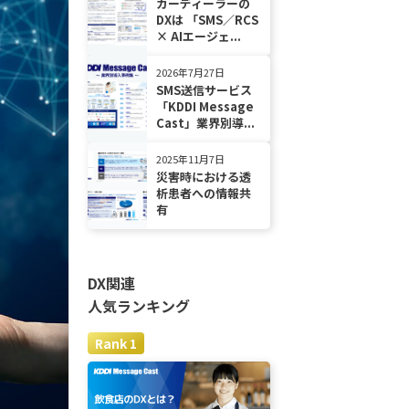
カーディーラーの
DXは 「SMS／RCS
× AIエージェ...
2026年7月27日
SMS送信サービス
「KDDI Message
Cast」業界別導...
2025年11月7日
災害時における透
析患者への情報共
有
DX関連
人気ランキング