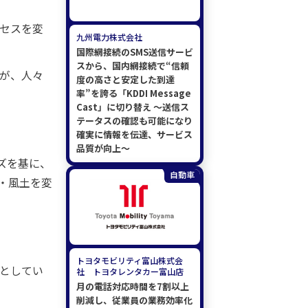
ロセスを変
九州電力株式会社
国際網接続のSMS送信サービ
スから、国内網接続で“信頼
透が、人々
度の高さと安定した到達
率”を誇る「KDDI Message
Cast」に切り替え ～送信ス
。
テータスの確認も可能になり
確実に情報を伝達、サービス
品質が向上～
ズを基に、
自動車
・風土を変
トヨタモビリティ富山株式会
的としてい
社 トヨタレンタカー富山店
月の電話対応時間を7割以上
削減し、​従業員の業務効率化