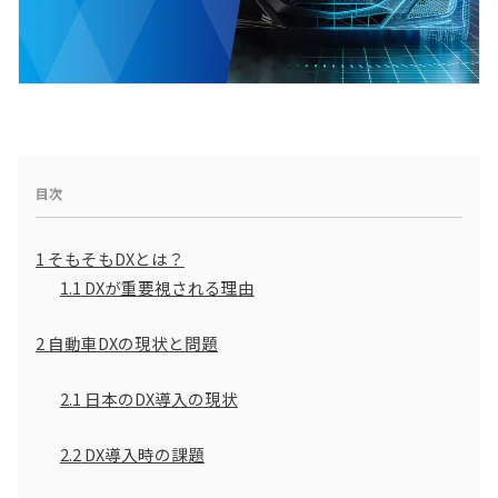
目次
1
そもそもDXとは？
1.1
DXが重要視される理由
2
自動車DXの現状と問題
2.1
日本のDX導入の現状
2.2
DX導入時の課題