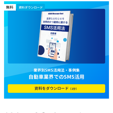
無料
資料ダウンロード
業界別SMS活用法・事例集
自動車業界でのSMS活用
資料をダウンロード
（1分）