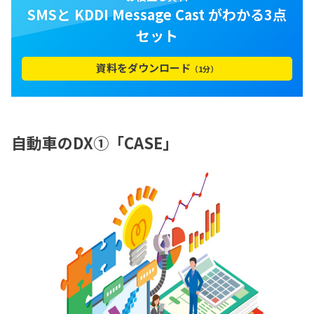
SMSと KDDI Message Cast がわかる3点
セット
資料をダウンロード
（1分）
自動車のDX①「CASE」