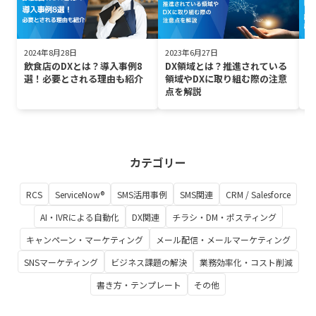
2024年8月28日
2023年6月27日
2
飲食店のDXとは？導入事例8
DX領域とは？推進されている
不
選！必要とされる理由も紹介
領域やDXに取り組む際の注意
新
点を解説
功
カテゴリー
RCS
ServiceNow®
SMS活用事例
SMS関連
CRM / Salesforce
AI・IVRによる自動化
DX関連
チラシ・DM・ポスティング
キャンペーン・マーケティング
メール配信・メールマーケティング
SNSマーケティング
ビジネス課題の解決
業務効率化・コスト削減
書き方・テンプレート
その他