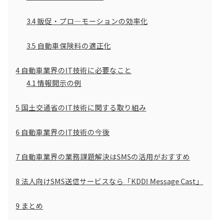
3.4
販促・プロ―モーションの効率化
3.5
自動車保険料の適正化
4
自動車業界のIT技術に必要なこと
4.1
情報開示の例
5
国土交通省のIT技術に関する取り組み
6
自動車業界のIT技術の今後
7
自動車業界の業務課題解決はSMSの活用がおすすめ
8
法人向けSMS送信サービスなら「KDDI Message Cast」
9
まとめ