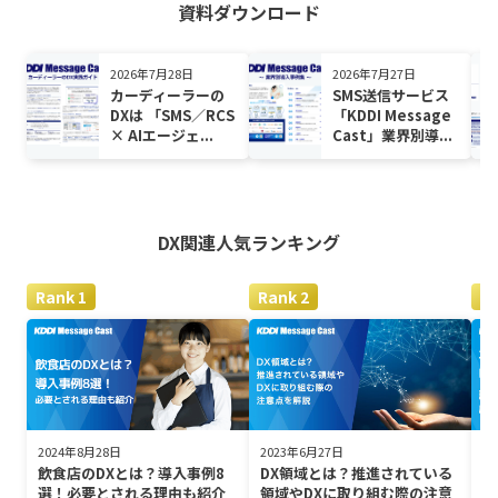
資料ダウンロード
2026年7月28日
2026年7月27日
カーディーラーの
SMS送信サービス
DXは 「SMS／RCS
「KDDI Message
× AIエージェ...
Cast」業界別導...
DX関連
人気ランキング
2024年8月28日
2023年6月27日
2
飲食店のDXとは？導入事例8
DX領域とは？推進されている
不
選！必要とされる理由も紹介
領域やDXに取り組む際の注意
新