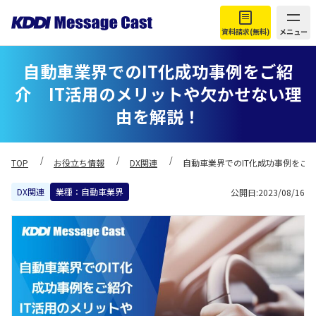
資料請求(無料)
メニュー
自動車業界でのIT化成功事例をご紹
介 IT活用のメリットや欠かせない理
由を解説！
TOP
お役立ち情報
DX関連
自動車業界でのIT化成功事例をご
DX関連
業種：自動車業界
公開日:2023/08/16