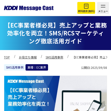
資料請求(無料)
メニュー
【EC事業者様必見】売上アップと業務
効率化を両立！SMS/RCSマーケティ
ング徹底活用ガイド
TOP
お役立ち情報
SMS活用事例
【EC事業者様必見】売上アッ
SMS活用事例
業種：EC業界
公開日:2025/09/08