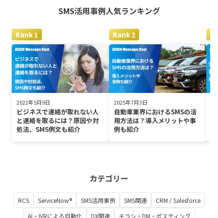
SMS活用事例
人気ランキング
2022年5月9日
2025年7月3日
2
ビジネスで連絡が取れない人
自動車業界におけるSMSの活
S
と連絡を取るには？原因や対
用方法は？導入メリットや事
は
処法、SMS例文も紹介
例も紹介
カテゴリー
RCS
ServiceNow®
SMS活用事例
SMS関連
CRM / Salesforce
AI・IVRによる自動化
DX関連
チラシ・DM・ポスティング