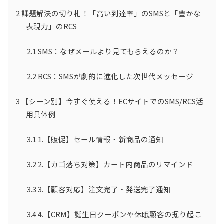
2
課題解決の切り札！「高い到達率」のSMSと「豊かな
表現力」のRCS
2.1
SMS：なぜメールより見てもらえるのか？
2.2
RCS：SMSが劇的に進化した次世代メッセージ
3
【シーン別】今すぐ使える！ECサイトでのSMS/RCS活
用具体例
3.1
1.【販促】セール情報・新商品の通知
3.2
2.【カゴ落ち対策】カート内商品のリマインド
3.3
3.【顧客対応】注文完了・発送完了通知
3.4
4.【CRM】誕生日クーポンや休眠顧客の掘り起こ