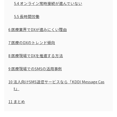
5.4
オンライン常時接続が進んでいない
5.5
長時間労働
6
医療業界でDXが進みにくい理由
7
医療のDXのトレンド傾向
8
医療現場でDXを推進する方法
9
医療現場でのSMSの活用事例
10
法人向けSMS送信サービスなら「KDDI Message Cas
t」
11
まとめ