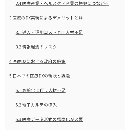
2.4
医療産業・ヘルスケア産業の振興につながる
3
医療のDX実現によるデメリットとは
3.1
導入・運用コストとIT人材不足
3.2
情報漏洩のリスク
4
医療DXにおける政府の施策
5
日本での医療DXの現状と課題
5.1
高齢化に伴う人材不足
5.2
電子カルテの導入
5.3
医療データ形式の標準化が必要