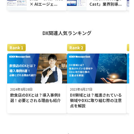
× AIエージェ...
Cast」業界別導...
DX関連
人気ランキング
2024年8月28日
2023年6月27日
2
飲食店のDXとは？導入事例8
DX領域とは？推進されている
不
選！必要とされる理由も紹介
領域やDXに取り組む際の注意
新
点を解説
功