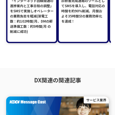
「インターネット回線開通の
診断書完成連絡のツールとし
進捗案内と工事日程の調整」
てSMSを導入し、電話対応の
をSMSで実施しオペレーター
時間を約90％削減。月間お
の業務負担を軽減(架電工
よそ35時間分の業務効率化
数：約102時間/月、DMの郵
を達成！
送準備工数：約5時間/月 の
削減に成功)
DX関連の関連記事
サービス業界